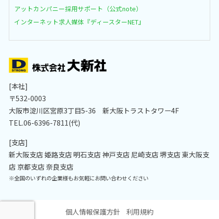
アットカンパニー採用サポート（公式note）
インターネット求人媒体『ディースターNET』
[本社]
〒532-0003
大阪市淀川区宮原3丁目5-36 新大阪トラストタワー4F
TEL.06-6396-7811(代)
[支店]
新大阪支店 姫路支店 明石支店 神戸支店 尼崎支店 堺支店 東大阪支
店 京都支店 奈良支店
※全国のいずれの企業様もお気軽にお問い合わせください
個人情報保護方針
利用規約