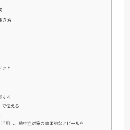
成
書き方
リット
載する
ーで伝える
る
を活用し、熱中症対策の効果的なアピールを