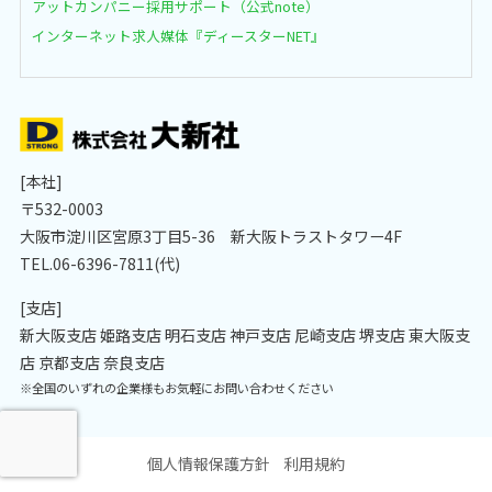
アットカンパニー採用サポート（公式note）
インターネット求人媒体『ディースターNET』
[本社]
〒532-0003
大阪市淀川区宮原3丁目5-36 新大阪トラストタワー4F
TEL.06-6396-7811(代)
[支店]
新大阪支店 姫路支店 明石支店 神戸支店 尼崎支店 堺支店 東大阪支
店 京都支店 奈良支店
※全国のいずれの企業様もお気軽にお問い合わせください
個人情報保護方針
利用規約